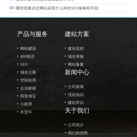

哪些因素决定网站采取什么样的SEO策略和手段
产品与服务
建站方案


网站建设
建站流程


400电话
域名审核


SEO
网站备案

新闻中心
域名注册

空间租用

公司新闻

企业邮箱

优化知识

阿里淘宝

建站常识

小程序
关于我们

外贸牛

公司简介

我们的优势