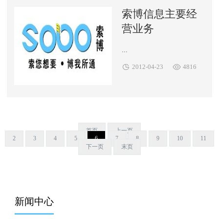
索博信息主要经
营业务
...


2012-04-23
4816
首页
上一页
2
3
4
5
6
7
8
9
10
11
下一页
末页
新闻中心