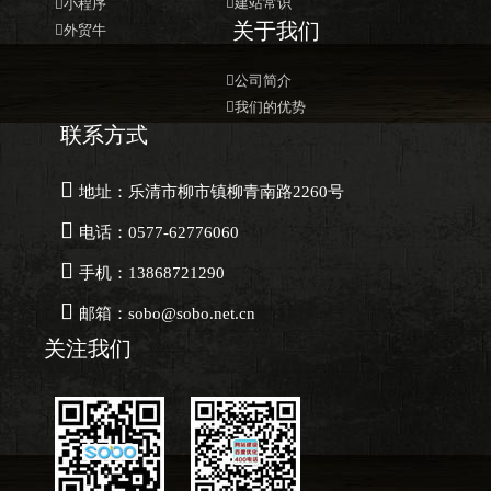

建站常识

小程序
关于我们

外贸牛

公司简介

我们的优势
联系方式

地址：乐清市柳市镇柳青南路2260号

电话：0577-62776060

手机：13868721290

邮箱：sobo@sobo.net.cn
关注我们