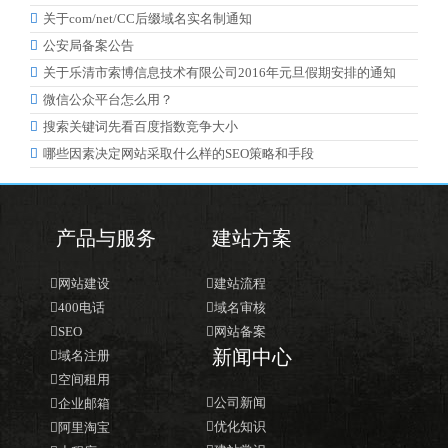

关于com/net/CC后缀域名实名制通知

公安局备案公告

关于乐清市索博信息技术有限公司2016年元旦假期安排的通知

微信公众平台怎么用？

搜索关键词先看百度指数竞争大小

哪些因素决定网站采取什么样的SEO策略和手段
产品与服务
建站方案

网站建设

建站流程

400电话

域名审核

SEO

网站备案
新闻中心

域名注册

空间租用

公司新闻

企业邮箱

优化知识

阿里淘宝