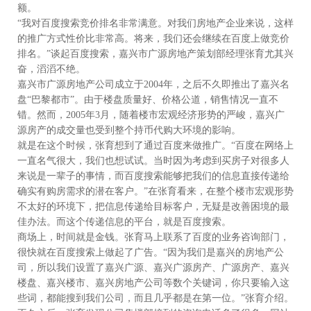
额。
“我对百度搜索竞价排名非常满意。对我们房地产企业来说，这样
的推广方式性价比非常高。将来，我们还会继续在百度上做竞价
排名。”谈起百度搜索，嘉兴市广源房地产策划部经理张育尤其兴
奋，滔滔不绝。
嘉兴市广源房地产公司成立于2004年，之后不久即推出了嘉兴名
盘“巴黎都市”。由于楼盘质量好、价格公道，销售情况一直不
错。然而，2005年3月，随着楼市宏观经济形势的严峻，嘉兴广
源房产的成交量也受到整个持币代购大环境的影响。
就是在这个时候，张育想到了通过百度来做推广。“百度在网络上
一直名气很大，我们也想试试。当时因为考虑到买房子对很多人
来说是一辈子的事情，而百度搜索能够把我们的信息直接传递给
确实有购房需求的潜在客户。”在张育看来，在整个楼市宏观形势
不太好的环境下，把信息传递给目标客户，无疑是改善困境的最
佳办法。而这个传递信息的平台，就是百度搜索。
商场上，时间就是金钱。张育马上联系了百度的业务咨询部门，
很快就在百度搜索上做起了广告。“因为我们是嘉兴的房地产公
司，所以我们设置了嘉兴广源、嘉兴广源房产、广源房产、嘉兴
楼盘、嘉兴楼市、嘉兴房地产公司等数个关键词，你只要输入这
些词，都能搜到我们公司，而且几乎都是在第一位。”张育介绍。