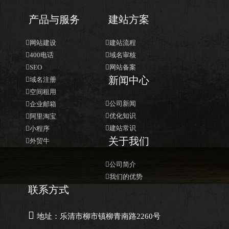
产品与服务
建站方案

网站建设

建站流程

400电话

域名审核

SEO

网站备案
新闻中心

域名注册

空间租用

公司新闻

企业邮箱

优化知识

阿里淘宝

建站常识

小程序
关于我们

外贸牛

公司简介

我们的优势
联系方式

地址：乐清市柳市镇柳青南路2260号