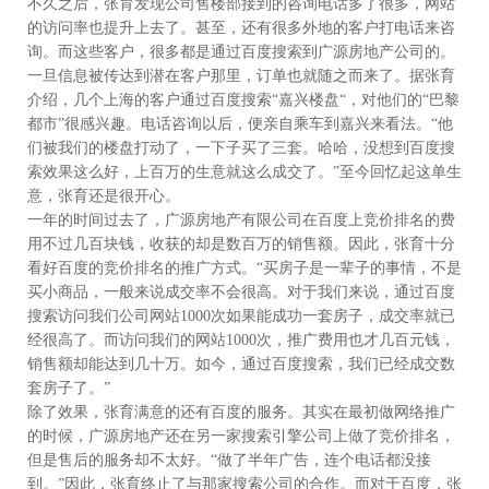
不久之后，张育发现公司售楼部接到的咨询电话多了很多，网站
的访问率也提升上去了。甚至，还有很多外地的客户打电话来咨
询。而这些客户，很多都是通过百度搜索到广源房地产公司的。
一旦信息被传达到潜在客户那里，订单也就随之而来了。据张育
介绍，几个上海的客户通过百度搜索“嘉兴楼盘“，对他们的“巴黎
都市”很感兴趣。电话咨询以后，便亲自乘车到嘉兴来看法。“他
们被我们的楼盘打动了，一下子买了三套。哈哈，没想到百度搜
索效果这么好，上百万的生意就这么成交了。”至今回忆起这单生
意，张育还是很开心。
一年的时间过去了，广源房地产有限公司在百度上竞价排名的费
用不过几百块钱，收获的却是数百万的销售额。因此，张育十分
看好百度的竞价排名的推广方式。“买房子是一辈子的事情，不是
买小商品，一般来说成交率不会很高。对于我们来说，通过百度
搜索访问我们公司网站1000次如果能成功一套房子，成交率就已
经很高了。而访问我们的网站1000次，推广费用也才几百元钱，
销售额却能达到几十万。如今，通过百度搜索，我们已经成交数
套房子了。”
除了效果，张育满意的还有百度的服务。其实在最初做网络推广
的时候，广源房地产还在另一家搜索引擎公司上做了竞价排名，
但是售后的服务却不太好。“做了半年广告，连个电话都没接
到。”因此，张育终止了与那家搜索公司的合作。而对于百度，张