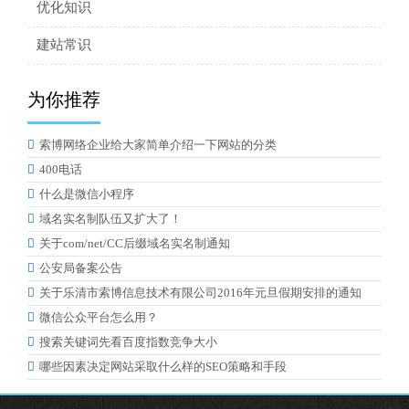
优化知识
建站常识
为你推荐

索博网络企业给大家简单介绍一下网站的分类

400电话

什么是微信小程序

域名实名制队伍又扩大了！

关于com/net/CC后缀域名实名制通知

公安局备案公告

关于乐清市索博信息技术有限公司2016年元旦假期安排的通知

微信公众平台怎么用？

搜索关键词先看百度指数竞争大小

哪些因素决定网站采取什么样的SEO策略和手段