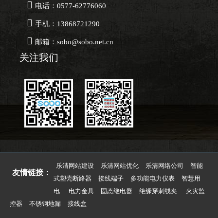

电话：0577-62776060

手机：13868721290

邮箱：sobo@sobo.net.cn
关注我们
乐清网站建设
乐清网站优化
乐清网络公司
智能
友情链接：
式塑壳断路器
接线端子
多功能电力仪表
智慧用
电
电力金具
固态继电器
绝缘穿刺线夹
火灾监
控器
不锈钢地漏
接线盒